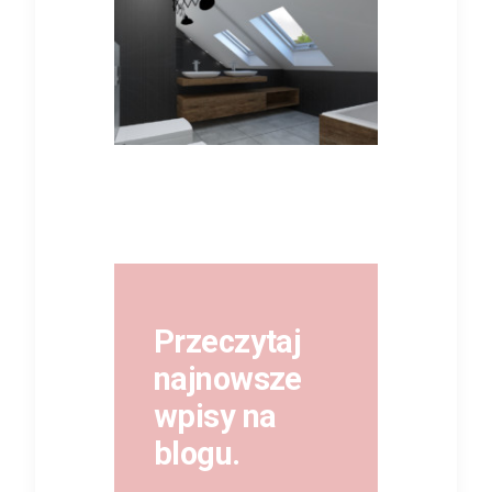
Przeczytaj
najnowsze
wpisy na
blogu.