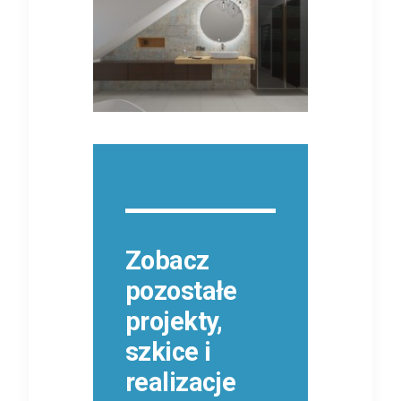
Zobacz
pozostałe
projekty,
szkice i
realizacje